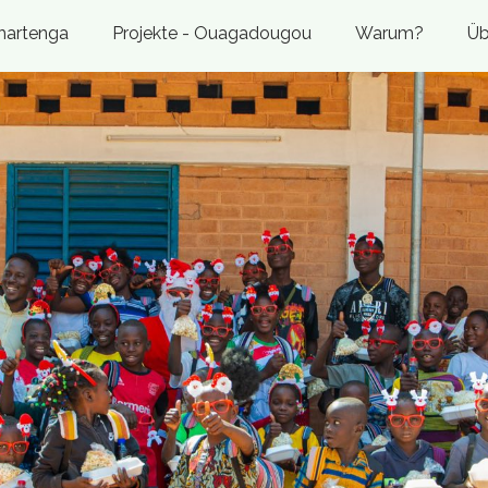
ahartenga
Projekte - Ouagadougou
Warum?
Üb