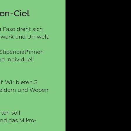
en-Ciel
 Faso dreht sich
ndwerk und Umwelt.
Stipendiat*innen
d individuell
. Wir bieten 3
eidern und Weben
ten soll
und das Mikro-